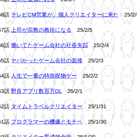
68話
テレビCM営業が、個人クリエイターに来た
25/2/
67話
上司が宗教の教祖になる
25/2/5
66話
働いてたゲーム会社の社長失踪
25/2/4
65話
ヤバかったゲーム会社の面接
25/2/3
64話
人生で一番の特急呪物ゲー
25/2/2
63話
野良アプリ数百万DL
25/2/1
62話
タイムトラベルクリエイター
25/1/31
61話
プログラマーの機嫌とモチベ
25/1/30
60話
クリエイター育成錬金術
25/1/29