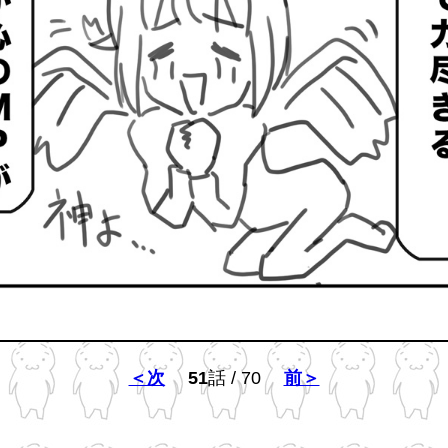
＜次
51
話 / 70
前＞