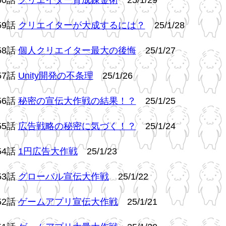
59話
クリエイターが大成するには？
25/1/28
58話
個人クリエイター最大の後悔
25/1/27
57話
Unity開発の不条理
25/1/26
56話
秘密の宣伝大作戦の結果！？
25/1/25
55話
広告戦略の秘密に気づく！？
25/1/24
54話
1円広告大作戦
25/1/23
53話
グローバル宣伝大作戦
25/1/22
52話
ゲームアプリ宣伝大作戦
25/1/21