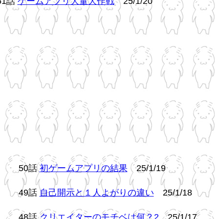
51話
ゲームアプリ大量大作戦
25/1/20
50話
初ゲームアプリの結果
25/1/19
49話
自己開示と１人よがりの違い
25/1/18
48話
クリエイターのモチベは何？2
25/1/17