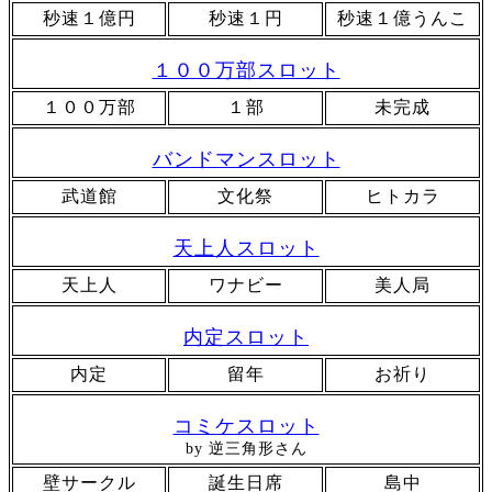
秒速１億円
秒速１円
秒速１億うんこ
１００万部スロット
１００万部
１部
未完成
バンドマンスロット
武道館
文化祭
ヒトカラ
天上人スロット
天上人
ワナビー
美人局
内定スロット
内定
留年
お祈り
コミケスロット
by 逆三角形さん
壁サークル
誕生日席
島中