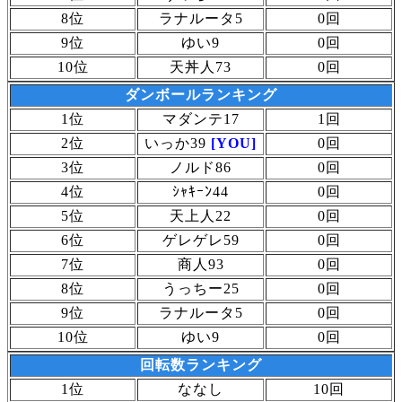
8位
ラナルータ5
0回
9位
ゆい9
0回
10位
天丼人73
0回
ダンボールランキング
1位
マダンテ17
1回
2位
いっか39
[YOU]
0回
3位
ノルド86
0回
4位
ｼｬｷｰﾝ44
0回
5位
天上人22
0回
6位
ゲレゲレ59
0回
7位
商人93
0回
8位
うっちー25
0回
9位
ラナルータ5
0回
10位
ゆい9
0回
回転数ランキング
1位
ななし
10回