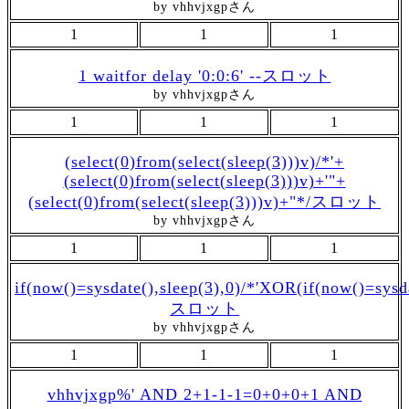
by vhhvjxgpさん
1
1
1
1 waitfor delay '0:0:6' --スロット
by vhhvjxgpさん
1
1
1
(select(0)from(select(sleep(3)))v)/*'+
(select(0)from(select(sleep(3)))v)+'"+
(select(0)from(select(sleep(3)))v)+"*/スロット
by vhhvjxgpさん
1
1
1
if(now()=sysdate(),sleep(3),0)/*'XOR(if(now()=sysd
スロット
by vhhvjxgpさん
1
1
1
vhhvjxgp%' AND 2+1-1-1=0+0+0+1 AND