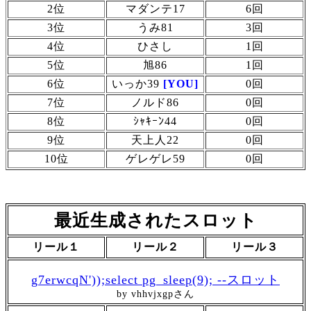
2位
マダンテ17
6回
3位
うみ81
3回
4位
ひさし
1回
5位
旭86
1回
6位
いっか39
[YOU]
0回
7位
ノルド86
0回
8位
ｼｬｷｰﾝ44
0回
9位
天上人22
0回
10位
ゲレゲレ59
0回
最近生成されたスロット
リール１
リール２
リール３
g7erwcqN'));select pg_sleep(9); --スロット
by vhhvjxgpさん