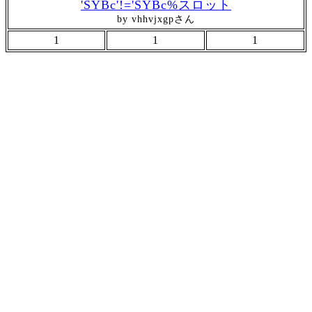
'SYBc'!='SYBc%スロット
by vhhvjxgpさん
1
1
1