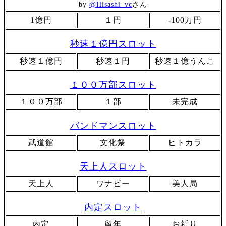
by
@Hisashi_vc
さん
1億円
１円
-100万円
秒速１億円スロット
秒速１億円
秒速１円
秒速１億うんこ
１００万部スロット
１００万部
１部
未完成
バンドマンスロット
武道館
文化祭
ヒトカラ
天上人スロット
天上人
ワナビー
美人局
内定スロット
内定
留年
お祈り