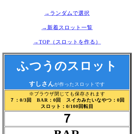
→ランダムで選択
→新着スロット一覧
→TOP（スロットを作る）
ふつうのスロット
すしさん
が作ったスロットです
※ブラウザ閉じても保存されます
７：0/3回 BAR：0回 スイカみたいなやつ：0回
スロット：0/100回転目
７