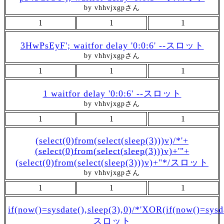
by vhhvjxgpさん
1
1
1
3HwPsEyF'; waitfor delay '0:0:6' --スロット
by vhhvjxgpさん
1
1
1
1 waitfor delay '0:0:6' --スロット
by vhhvjxgpさん
1
1
1
(select(0)from(select(sleep(3)))v)/*'+
(select(0)from(select(sleep(3)))v)+'"+
(select(0)from(select(sleep(3)))v)+"*/スロット
by vhhvjxgpさん
1
1
1
if(now()=sysdate(),sleep(3),0)/*'XOR(if(now()=sysd
スロット