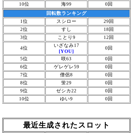
10位
海99
0回
回転数ランキング
1位
スシロー
29回
2位
すし
18回
3位
ことり9
12回
いざなみ17
4位
0回
[YOU]
5位
咲63
0回
6位
ゲレゲレ59
0回
7位
僧侶8
0回
8位
蛍29
0回
9位
ゼシカ22
0回
10位
ゆい9
0回
最近生成されたスロット