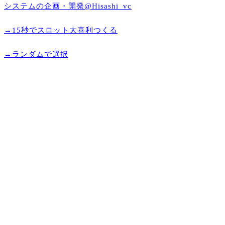
システムの企画・開発@Hisashi_vc
→15秒でスロット大喜利つくる
→ランダムで選択