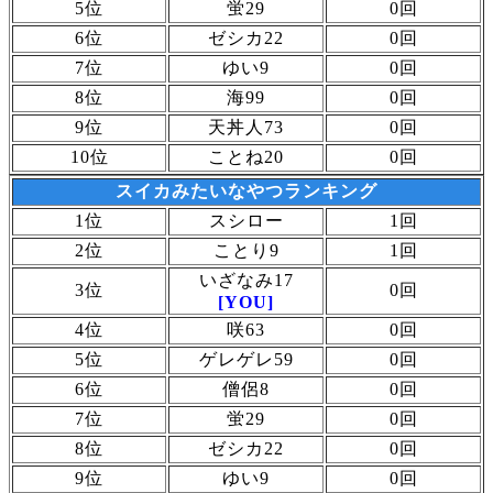
5位
蛍29
0回
6位
ゼシカ22
0回
7位
ゆい9
0回
8位
海99
0回
9位
天丼人73
0回
10位
ことね20
0回
スイカみたいなやつランキング
1位
スシロー
1回
2位
ことり9
1回
いざなみ17
3位
0回
[YOU]
4位
咲63
0回
5位
ゲレゲレ59
0回
6位
僧侶8
0回
7位
蛍29
0回
8位
ゼシカ22
0回
9位
ゆい9
0回