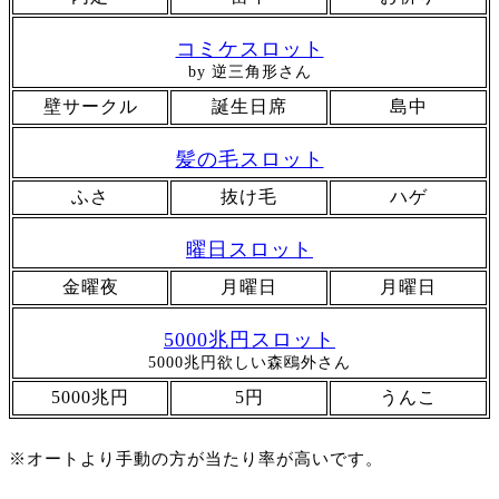
コミケスロット
by 逆三角形さん
壁サークル
誕生日席
島中
髪の毛スロット
ふさ
抜け毛
ハゲ
曜日スロット
金曜夜
月曜日
月曜日
5000兆円スロット
5000兆円欲しい森鴎外さん
5000兆円
5円
うんこ
※オートより手動の方が当たり率が高いです。