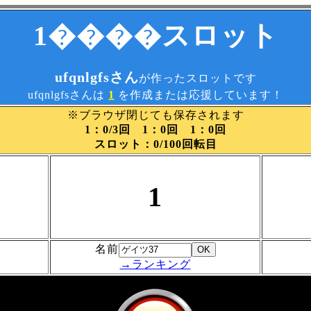
1����スロット
ufqnlgfsさん
が作ったスロットです
ufqnlgfsさんは
1
を作成または応援しています！
※ブラウザ閉じても保存されます
1：0/3回 1：0回 1：0回
スロット：0/100回転目
1
名前
→ランキング