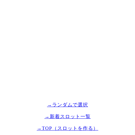
→ランダムで選択
→新着スロット一覧
→TOP（スロットを作る）