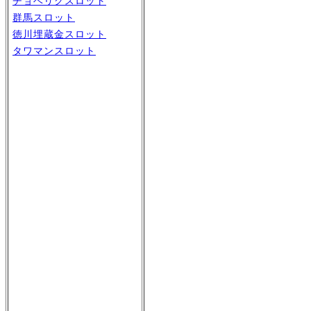
チョベリグスロット
群馬スロット
徳川埋蔵金スロット
タワマンスロット