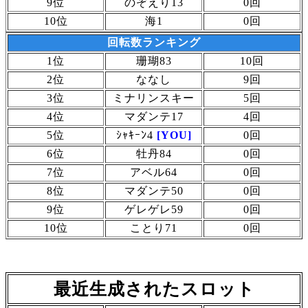
9位
のぞえり13
0回
10位
海1
0回
回転数ランキング
1位
珊瑚83
10回
2位
ななし
9回
3位
ミナリンスキー
5回
4位
マダンテ17
4回
5位
ｼｬｷｰﾝ4
[YOU]
0回
6位
牡丹84
0回
7位
アベル64
0回
8位
マダンテ50
0回
9位
ゲレゲレ59
0回
10位
ことり71
0回
最近生成されたスロット