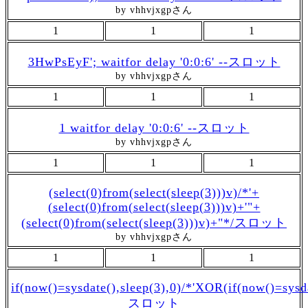
by vhhvjxgpさん
1
1
1
3HwPsEyF'; waitfor delay '0:0:6' --スロット
by vhhvjxgpさん
1
1
1
1 waitfor delay '0:0:6' --スロット
by vhhvjxgpさん
1
1
1
(select(0)from(select(sleep(3)))v)/*'+
(select(0)from(select(sleep(3)))v)+'"+
(select(0)from(select(sleep(3)))v)+"*/スロット
by vhhvjxgpさん
1
1
1
if(now()=sysdate(),sleep(3),0)/*'XOR(if(now()=sysd
スロット