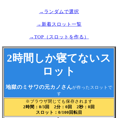
→ランダムで選択
→新着スロット一覧
→TOP（スロットを作る）
2時間しか寝てないス
ロット
地獄のミサワの元カノさん
が作ったスロットで
す
※ブラウザ閉じても保存されます
2時間：0/3回 2分：0回 2秒：0回
スロット：0/100回転目