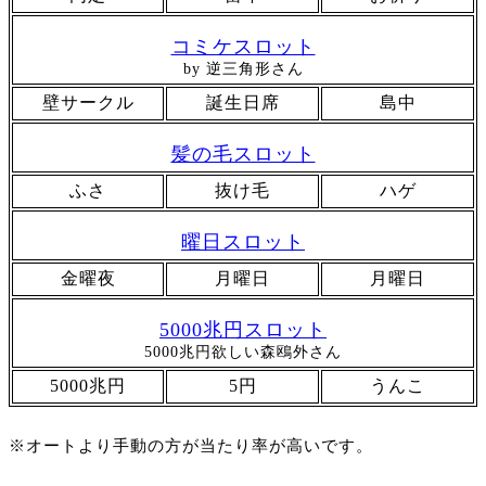
コミケスロット
by 逆三角形さん
壁サークル
誕生日席
島中
髪の毛スロット
ふさ
抜け毛
ハゲ
曜日スロット
金曜夜
月曜日
月曜日
5000兆円スロット
5000兆円欲しい森鴎外さん
5000兆円
5円
うんこ
※オートより手動の方が当たり率が高いです。