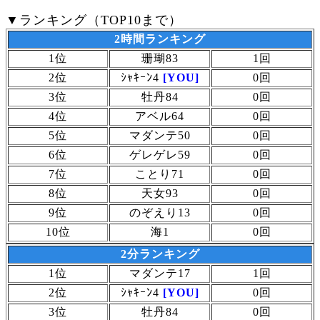
▼ランキング（TOP10まで）
2時間ランキング
1位
珊瑚83
1回
2位
ｼｬｷｰﾝ4
[YOU]
0回
3位
牡丹84
0回
4位
アベル64
0回
5位
マダンテ50
0回
6位
ゲレゲレ59
0回
7位
ことり71
0回
8位
天女93
0回
9位
のぞえり13
0回
10位
海1
0回
2分ランキング
1位
マダンテ17
1回
2位
ｼｬｷｰﾝ4
[YOU]
0回
3位
牡丹84
0回