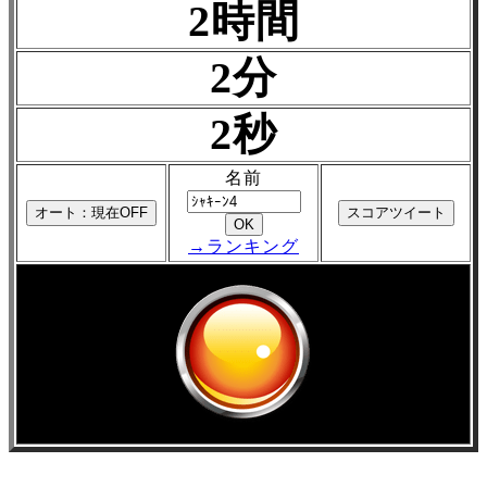
2時間
2分
2秒
名前
→ランキング