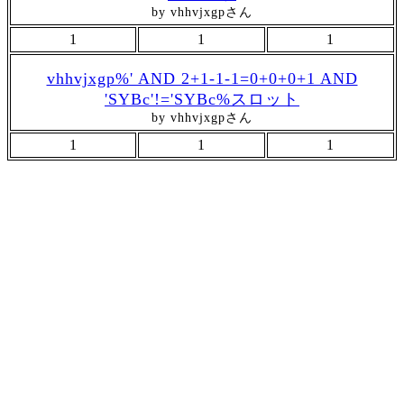
by vhhvjxgpさん
1
1
1
vhhvjxgp%' AND 2+1-1-1=0+0+0+1 AND
'SYBc'!='SYBc%スロット
by vhhvjxgpさん
1
1
1