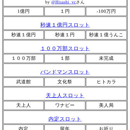
by
@Hisashi_vc
さん
1億円
１円
-100万円
秒速１億円スロット
秒速１億円
秒速１円
秒速１億うんこ
１００万部スロット
１００万部
１部
未完成
バンドマンスロット
武道館
文化祭
ヒトカラ
天上人スロット
天上人
ワナビー
美人局
内定スロット
内定
留年
お祈り