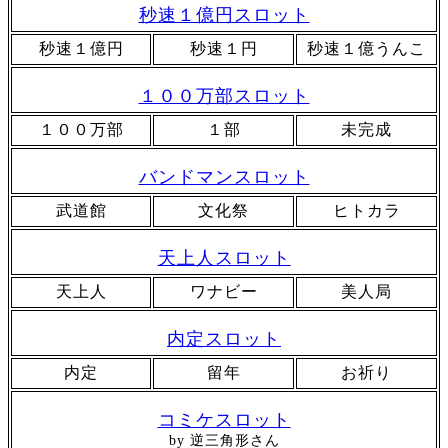
秒速１億円スロット
秒速１億円
秒速１円
秒速１億うんこ
１００万部スロット
１００万部
１部
未完成
バンドマンスロット
武道館
文化祭
ヒトカラ
天上人スロット
天上人
ワナビー
美人局
内定スロット
内定
留年
お祈り
コミケスロット
by 逆三角形さん