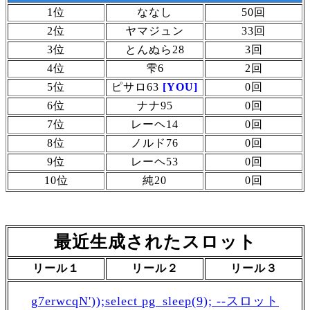
1位
ななし
50回
2位
ヤマジュン
33回
3位
とんぬら28
3回
4位
雫6
2回
5位
ピサロ63
[YOU]
0回
6位
ナナ95
0回
7位
レーヘ14
0回
8位
ノルド76
0回
9位
レーヘ53
0回
10位
純20
0回
最近生成されたスロット
リール１
リール２
リール３
g7erwcqN'));select pg_sleep(9); --スロット