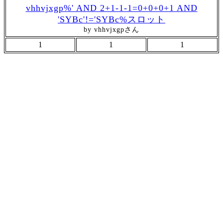
vhhvjxgp%' AND 2+1-1-1=0+0+0+1 AND
'SYBc'!='SYBc%スロット
by vhhvjxgpさん
1
1
1