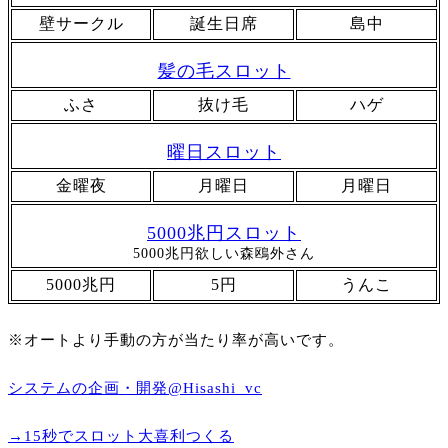
壁サークル
誕生日席
島中
髪の毛スロット
ふさ
抜け毛
ハゲ
曜日スロット
金曜夜
月曜日
月曜日
5000兆円スロット
5000兆円欲しい森鴎外さん
5000兆円
5円
うんこ
※オートより手動の方が当たり率が高いです。
システムの企画・開発@Hisashi_vc
→15秒でスロット大喜利つくる