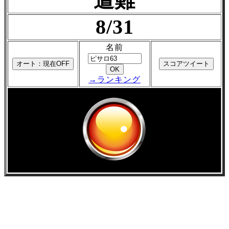
遭難
8/31
名前
→ランキング